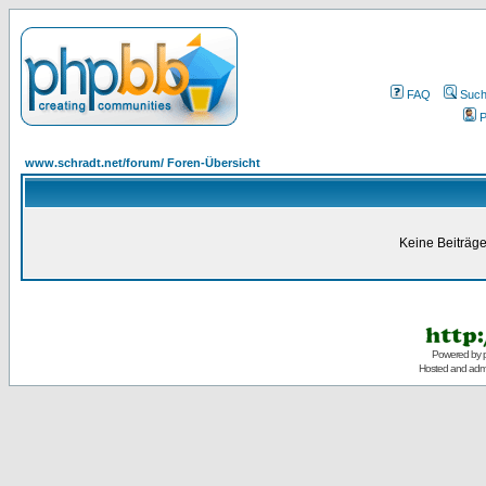
FAQ
Suc
P
www.schradt.net/forum/ Foren-Übersicht
Keine Beiträge
Powered by
Hosted and admi