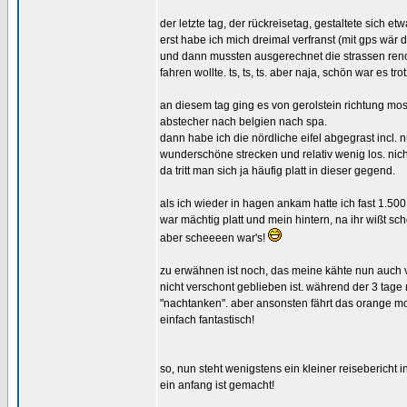
der letzte tag, der rückreisetag, gestaltete sich et
erst habe ich mich dreimal verfranst (mit gps wär d
und dann mussten ausgerechnet die strassen renov
fahren wollte. ts, ts, ts. aber naja, schön war es tr
an diesem tag ging es von gerolstein richtung mo
abstecher nach belgien nach spa.
dann habe ich die nördliche eifel abgegrast incl. 
wunderschöne strecken und relativ wenig los. ni
da tritt man sich ja häufig platt in dieser gegend.
als ich wieder in hagen ankam hatte ich fast 1.500
war mächtig platt und mein hintern, na ihr wißt sch
aber scheeeen war's!
zu erwähnen ist noch, das meine kähte nun auch v
nicht verschont geblieben ist. während der 3 tage 
"nachtanken". aber ansonsten fährt das orange mo
einfach fantastisch!
so, nun steht wenigstens ein kleiner reisebericht in
ein anfang ist gemacht!