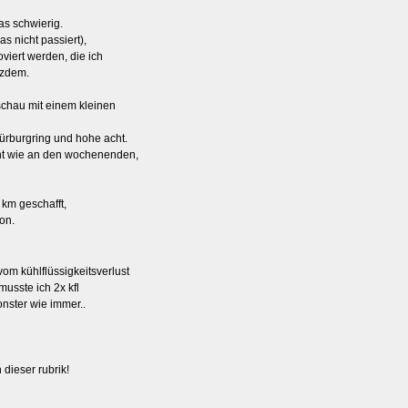
was schwierig.
as nicht passiert),
iert werden, die ich
otzdem.
schau mit einem kleinen
nürburgring und hohe acht.
cht wie an den wochenenden,
 km geschafft,
on.
om kühlflüssigkeitsverlust
musste ich 2x kfl
nster wie immer..
 dieser rubrik!