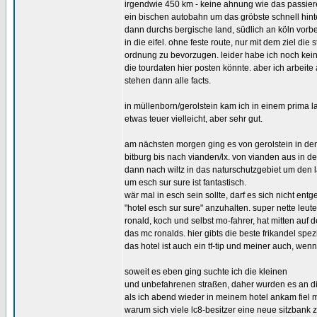
irgendwie 450 km - keine ahnung wie das passier
ein bischen autobahn um das gröbste schnell hinte
dann durchs bergische land, südlich an köln vorb
in die eifel. ohne feste route, nur mit dem ziel die 
ordnung zu bevorzugen. leider habe ich noch kein
die tourdaten hier posten könnte. aber ich arbeite
stehen dann alle facts.
in müllenborn/gerolstein kam ich in einem prima 
etwas teuer vielleicht, aber sehr gut.
am nächsten morgen ging es von gerolstein in den
bitburg bis nach vianden/lx. von vianden aus in d
dann nach wiltz in das naturschutzgebiet um den l
um esch sur sure ist fantastisch.
wär mal in esch sein sollte, darf es sich nicht en
"hotel esch sur sure" anzuhalten. super nette leut
ronald, koch und selbst mo-fahrer, hat mitten auf 
das mc ronalds. hier gibts die beste frikandel spezi
das hotel ist auch ein tf-tip und meiner auch, wenn
soweit es eben ging suchte ich die kleinen
und unbefahrenen straßen, daher wurden es an d
als ich abend wieder in meinem hotel ankam fiel m
warum sich viele lc8-besitzer eine neue sitzbank z