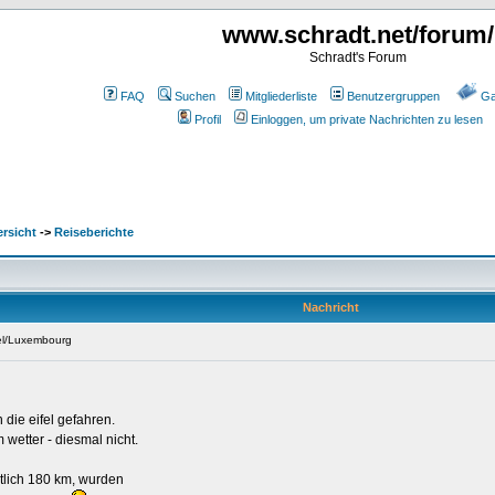
www.schradt.net/forum/
Schradt's Forum
FAQ
Suchen
Mitgliederliste
Benutzergruppen
Ga
Profil
Einloggen, um private Nachrichten zu lesen
rsicht
->
Reiseberichte
Nachricht
el/Luxembourg
n die eifel gefahren.
wetter - diesmal nicht.
ntlich 180 km, wurden