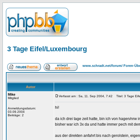
3 Tage Eifel/Luxembourg
www.schradt.net/forum/ Foren-Übe
Autor
Mike
Verfasst am : Sa, 11. Sep 2004, 7:42
Titel: 3 Tage Eif
Mitglied
hi!
Anmeldungsdatum:
03.09.2004
Beiträge: 2
da ich drei tage zeit hatte, bin ich von hagen/nrw i
bisher war ich 3x da und hatte immer pech mit dem 
aus der direkten anfahrt bis nach gerolstein, eige