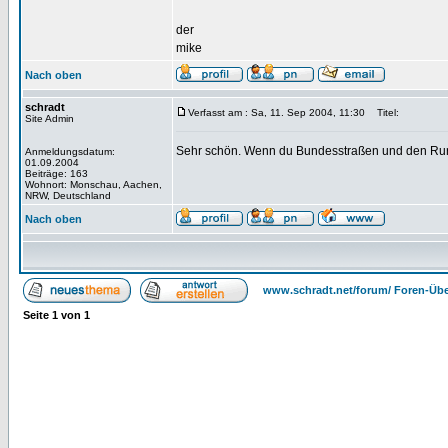
der
mike
Nach oben
schradt
Verfasst am : Sa, 11. Sep 2004, 11:30
Titel:
Site Admin
Sehr schön. Wenn du Bundesstraßen und den Rurs
Anmeldungsdatum:
01.09.2004
Beiträge: 163
Wohnort: Monschau, Aachen,
NRW, Deutschland
Nach oben
www.schradt.net/forum/ Foren-Übe
Seite
1
von
1