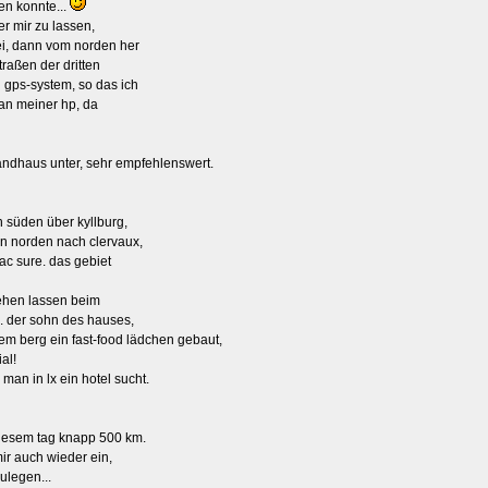
en konnte...
r mir zu lassen,
ei, dann vom norden her
straßen der dritten
 gps-system, so das ich
 an meiner hp, da
landhaus unter, sehr empfehlenswert.
 süden über kyllburg,
en norden nach clervaux,
ac sure. das gebiet
tgehen lassen beim
e. der sohn des hauses,
dem berg ein fast-food lädchen gebaut,
al!
 man in lx ein hotel sucht.
iesem tag knapp 500 km.
ir auch wieder ein,
ulegen...