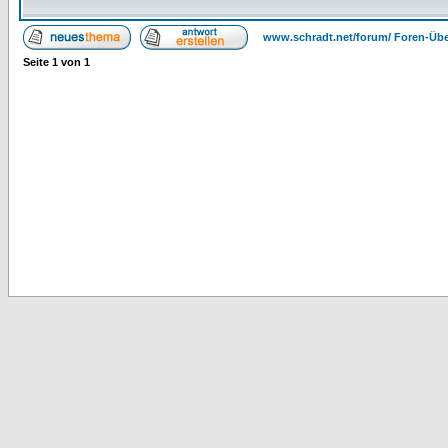
www.schradt.net/forum/ Foren-Übe
Seite
1
von
1