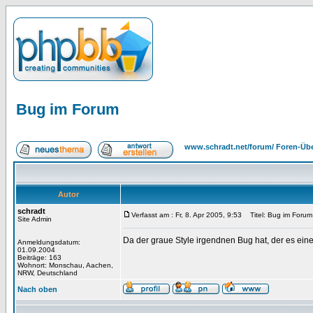
Bug im Forum
www.schradt.net/forum/ Foren-Übe
Autor
schradt
Verfasst am : Fr, 8. Apr 2005, 9:53
Titel: Bug im Forum
Site Admin
Da der graue Style irgendnen Bug hat, der es ein
Anmeldungsdatum:
01.09.2004
Beiträge: 163
Wohnort: Monschau, Aachen,
NRW, Deutschland
Nach oben