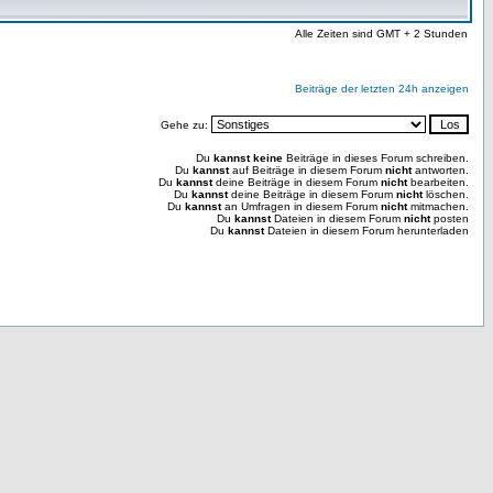
Alle Zeiten sind GMT + 2 Stunden
Beiträge der letzten 24h anzeigen
Gehe zu:
Du
kannst keine
Beiträge in dieses Forum schreiben.
Du
kannst
auf Beiträge in diesem Forum
nicht
antworten.
Du
kannst
deine Beiträge in diesem Forum
nicht
bearbeiten.
Du
kannst
deine Beiträge in diesem Forum
nicht
löschen.
Du
kannst
an Umfragen in diesem Forum
nicht
mitmachen.
Du
kannst
Dateien in diesem Forum
nicht
posten
Du
kannst
Dateien in diesem Forum herunterladen