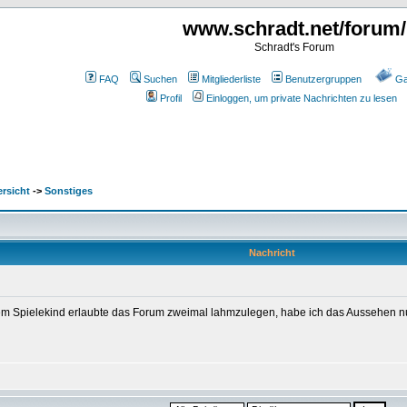
www.schradt.net/forum/
Schradt's Forum
FAQ
Suchen
Mitgliederliste
Benutzergruppen
Ga
Profil
Einloggen, um private Nachrichten zu lesen
rsicht
->
Sonstiges
Nachricht
em Spielekind erlaubte das Forum zweimal lahmzulegen, habe ich das Aussehen nun f